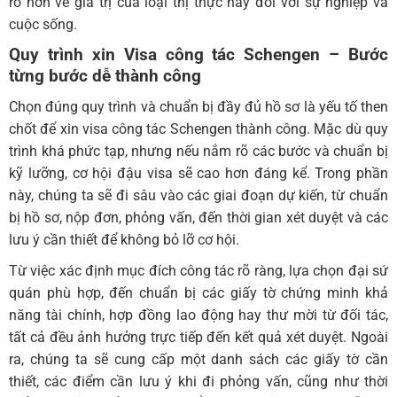
rõ hơn về giá trị của loại thị thực này đối với sự nghiệp và
cuộc sống.
Quy trình xin Visa công tác Schengen
– Bước
từng bước dễ thành công
Chọn đúng quy trình và chuẩn bị đầy đủ hồ sơ là yếu tố then
chốt để xin visa công tác Schengen thành công. Mặc dù quy
trình khá phức tạp, nhưng nếu nắm rõ các bước và chuẩn bị
kỹ lưỡng, cơ hội đậu visa sẽ cao hơn đáng kể. Trong phần
này, chúng ta sẽ đi sâu vào các giai đoạn dự kiến, từ chuẩn
bị hồ sơ, nộp đơn, phỏng vấn, đến thời gian xét duyệt và các
lưu ý cần thiết để không bỏ lỡ cơ hội.
Từ việc xác định mục đích công tác rõ ràng, lựa chọn đại sứ
quán phù hợp, đến chuẩn bị các giấy tờ chứng minh khả
năng tài chính, hợp đồng lao động hay thư mời từ đối tác,
tất cả đều ảnh hưởng trực tiếp đến kết quả xét duyệt. Ngoài
ra, chúng ta sẽ cung cấp một danh sách các giấy tờ cần
thiết, các điểm cần lưu ý khi đi phỏng vấn, cũng như thời