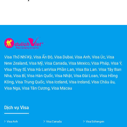
Visa Thổ Nhĩ Kỳ
,
Visa Ấn Độ
,
Visa Dubai
,
Visa Anh
,
Visa Úc
,
Visa
New Zealand
,
Visa Mỹ
,
Visa Canada
,
Visa Mexico
,
Visa Pháp
,
Visa Ý
,
Visa Thụy Sĩ
,
Visa Hà LanVisa Phần Lan
,
Visa Ba Lan
.
Visa Tây Ban
Nha
,
Visa Bỉ
,
Visa Hàn Quốc
,
Visa Nhật
,
Visa Đài Loan
,
Visa Hồng
Kông
,
Visa Trung Quốc
,
Visa Iceland
,
Visa Ireland
,
Visa Châu âu
,
Visa Nga
,
Visa Tân Cương
,
Visa Macau
Dịch vụ Visa
Visa Anh
Visa Canada
Visa Schengen
Visa Schengen
Visa Hong Kong
Visa Schengen
Visa Schengen
Visa Úc
Visa Nhật