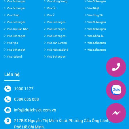
Visa Pháp
Visa Ý
Visa Thụy Sĩ
Visa Schengen
Visa Schengen
Visa Schengen
Visa Tây Ban Nha
Visa Schengen
Visa Schengen
Visa Schengen
Visa Schengen
Visa Châu âu
Visa Nga
Visa Tân Cương
Visa Schengen
Visa Schengen
Visa Newzealand
Visa Schengen
Visa Iceland
Visa Schengen
Liên hệ
1900 1177
0989 635 088
info@dulichviet.com.vn
217BIS Nguyễn Thị Minh Khai, Phường Cấu Ông Lãnh, Thành
Phố Hồ Chí Minh.