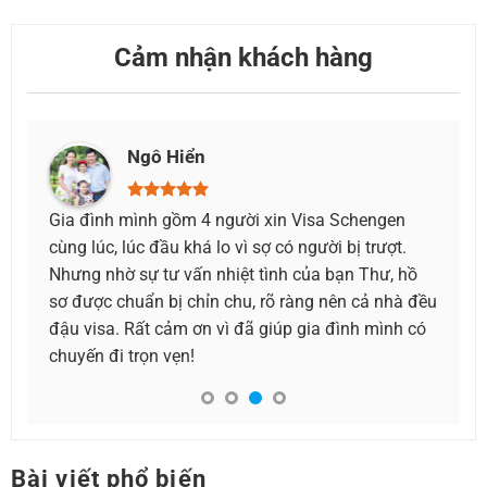
Cảm nhận khách hàng
Như Huỳnh
gen
Thật sự biết ơn đội ngũ dịch vụ làm visa đã giúp
ượt.
mình hoàn tất mọi thứ nhanh chóng. Lịch trình
ư, hồ
gấp, cần visa sớm để đi công tác mà vẫn kịp. Mọi
nhà đều
người làm việc rất trách nhiệm, hỗ trợ hết mình.
ình có
Bài viết phổ biến