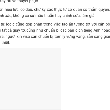
đầy đủ và thuyết phục.
òn hiệu lực, có dấu, chữ ký xác thực từ cơ quan có thẩm quyền.
chính xác, không có sự mâu thuẫn hay chỉnh sửa, làm giả.
t tự, logic cũng góp phần trong việc tạo ấn tượng tốt với cán bộ
ếu tất cả giấy tờ, cũng như chuẩn bị các bản dịch tiếng Anh hoặc
ra, người xin visa cần chuẩn bị tâm lý vững vàng, sẵn sàng giải
thiết.