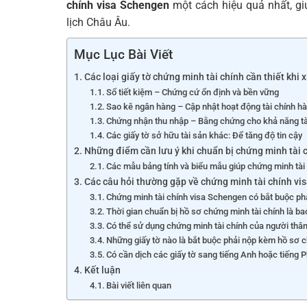
chính visa Schengen
một cách hiệu quả nhất, g
lịch Châu Âu.
Mục Lục Bài Viết
Các loại giấy tờ chứng minh tài chính cần thiết khi 
Sổ tiết kiệm – Chứng cứ ổn định và bền vững
Sao kê ngân hàng – Cập nhật hoạt động tài chính h
Chứng nhận thu nhập – Bằng chứng cho khả năng tài
Các giấy tờ sở hữu tài sản khác: Để tăng độ tin cậy
Những điểm cần lưu ý khi chuẩn bị chứng minh tài 
Các mẫu bảng tính và biểu mẫu giúp chứng minh tài
Các câu hỏi thường gặp về chứng minh tài chính vi
Chứng minh tài chính visa Schengen có bắt buộc phả
Thời gian chuẩn bị hồ sơ chứng minh tài chính là ba
Có thể sử dụng chứng minh tài chính của người thâ
Những giấy tờ nào là bắt buộc phải nộp kèm hồ sơ c
Có cần dịch các giấy tờ sang tiếng Anh hoặc tiếng
Kết luận
Bài viết liên quan