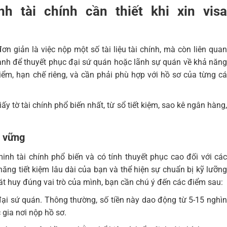
h tài chính cần thiết khi xin visa
ơn giản là việc nộp một số tài liệu tài chính, mà còn liên qua
mạnh để thuyết phục đại sứ quán hoặc lãnh sự quán về khả năng
iểm, hạn chế riêng, và cần phải phù hợp với hồ sơ của từng cá
ấy tờ tài chính phổ biến nhất, từ sổ tiết kiệm, sao kê ngân hàng,
n vững
inh tài chính phổ biến và có tính thuyết phục cao đối với các
ăng tiết kiệm lâu dài của bạn và thể hiện sự chuẩn bị kỹ lưỡng
át huy đúng vai trò của mình, bạn cần chú ý đến các điểm sau:
 đại sứ quán. Thông thường, số tiền này dao động từ 5-15 nghìn
gia nơi nộp hồ sơ.