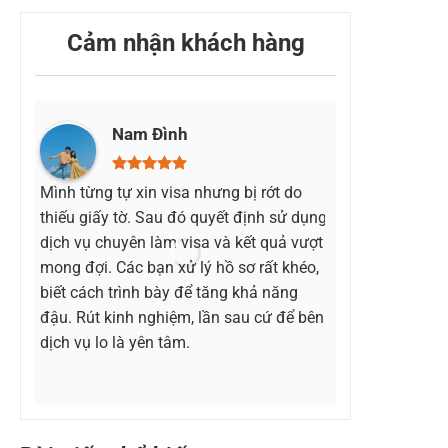
u
Cảm nhận khách hàng
Nam Đình
Lê 
Mình từng tự xin visa nhưng bị rớt do
Lần đầu tiên l
thiếu giấy tờ. Sau đó quyết định sử dụng
mình khá lo lắ
dịch vụ chuyên làm visa và kết quả vượt
kiện. May mắn 
mong đợi. Các bạn xử lý hồ sơ rất khéo,
đội ngũ làm v
biết cách trình bày để tăng khả năng
bước rất rõ rà
đậu. Rút kinh nghiệm, lần sau cứ để bên
cùng thì mình
dịch vụ lo là yên tâm.
đầu tiên.